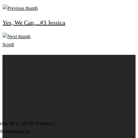
Yes, We Can,...#3 Jessica
Scroll
aße 48 d | 20146 Hamburg |
holalemania.de