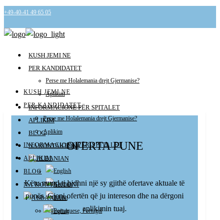
+49-40-41 49 65 05
info@holalemania.de
KUSH JEMI NE
PER KANDIDATET
Perse me Holalemania drejt Gjermanise?
KUSH JEMI NE
Aplikim
PER KANDIDATET
INFORMACIONE PËR SPITALET
Perse me Holalemania drejt Gjermanise?
APLIKIM
Aplikim
BLOG
OFERTA PUNE
INFORMACIONE PËR SPITALET
NA KONTAKTONI
APLIKIM
BLOG
Këtu mund ti hidhni një sy gjithë ofertave aktuale të
NA KONTAKTONI
punës. Gjeni ofertën që ju intereson dhe na dërgoni
aplikimin tuaj.