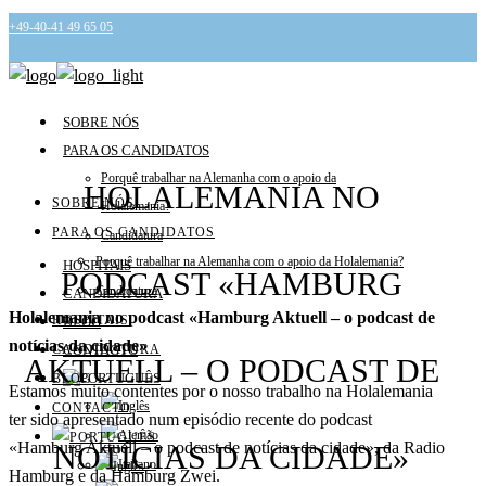
+49-40-41 49 65 05
info@holalemania.de
SOBRE NÓS
PARA OS CANDIDATOS
Porquê trabalhar na Alemanha com o apoio da
HOLALEMANIA NO
SOBRE NÓS
Holalemania?
PARA OS CANDIDATOS
Candidatura
Porquê trabalhar na Alemanha com o apoio da Holalemania?
HOSPITAIS
PODCAST «HAMBURG
Candidatura
CANDIDATURA
Holalemania no podcast «Hamburg Aktuell – o podcast de
HOSPITAIS
BLOG
notícias da cidade»
CANDIDATURA
CONTACTO
AKTUELL – O PODCAST DE
BLOG
Estamos muito contentes por o nosso trabalho na Holalemania
CONTACTO
ter sido apresentado num episódio recente do podcast
«Hamburg Aktuell – o podcast de notícias da cidade», da Radio
NOTÍCIAS DA CIDADE»
Hamburg e da Hamburg Zwei.